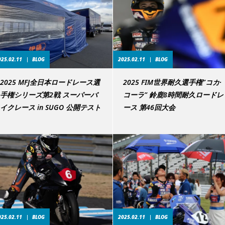
025.02.11
BLOG
2025.02.11
BLOG
2025 MFJ全日本ロードレース選
2025 FIM世界耐久選手権”コカ·
手権シリーズ第2戦 スーパーバ
コーラ” 鈴鹿8時間耐久ロードレ
イクレース in SUGO 公開テスト
ース 第46回大会
025.02.11
BLOG
2025.02.11
BLOG