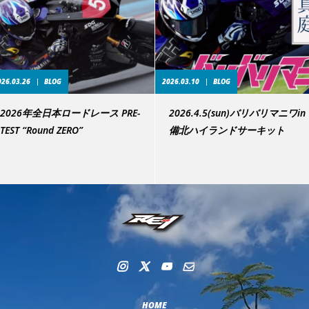
026.03.26
BLOG
2026.03.10
BLOG
2026年全日本ロードレース PRE-
2026.4.5(sun)バリバリマニワin
TEST “Round ZERO”
備北ハイランドサーキット
HOME