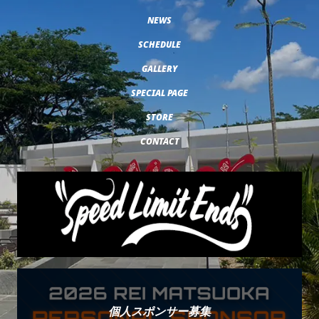
NEWS
SCHEDULE
GALLERY
SPECIAL PAGE
STORE
CONTACT
個人スポンサー募集