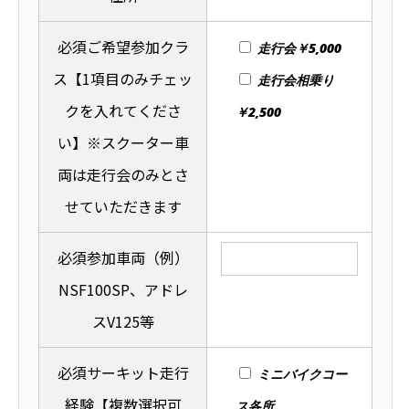
必須
ご希望参加クラ
走行会￥5,000
ス【1項目のみチェッ
走行会相乗り
クを入れてくださ
￥2,500
い】※スクーター車
両は走行会のみとさ
せていただきます
必須
参加車両（例）
NSF100SP、アドレ
スV125等
必須
サーキット走行
ミニバイクコー
経験【複数選択可
ス各所