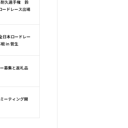
 世界耐久選手権 鈴
ロードレース出場
】全日本ロードレー
戦 in 菅生
ー募集と返礼品
ミーティング開